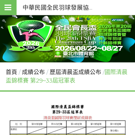
中華民國全民羽球發展協會（T.S.B.A.）
首頁
成績公布
歷屆清晨盃成績公布
國際清晨
盃錦標賽 第29~33屆冠軍表