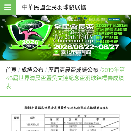
中華民國全民羽球發展協會（T.S.B.A.）
首頁
成績公布
歷屆清晨盃成績公布
2019年第
48屆世界清晨盃暨吳文達紀念盃羽球錦標賽成績
表