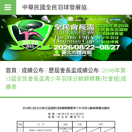
中華民國全民羽球發展協會（T.S.B.A.）
首頁
成績公布
歷屆會長盃成績公布
2018年第
13屆全民會長盃青少年羽球分齡錦標賽(社會組)成
績表