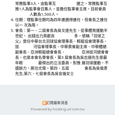
常務監事3人，由監事互 選之，常務監事互
推1人為監事會召集人，並擔任監事會主席，目前會員
人數為1,500人。
任期：理監事任期均為四年連選得連任，但會長之連任
以一 次為限。
會長：第一、二屆會長為吳文達先生，從事體育運動半
世紀， 出錢出力貢獻良 多，號稱「羽球之
父」曾任中華台北羽球協會理事長、輕艇協會理事長、
拔 河協會理事長、中華奧會副主席、中華體總
副會長、亞洲輕艇總會會長、 亞洲拔河總會會
長，也是本會名譽會長，第3 屆會長為吳志揚先生是最
年輕 最傑出
的立法委員，對推 展羽球運動，不
遺餘力，厥功尤偉。第四、五屆 會長為吳俊彥
先生,第六
、七
屆會長為吳宜倫女士
訂閱最新消息
Powered by hosting.url.com.tw