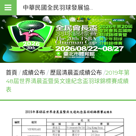
中華民國全民羽球發展協會（T.S.B.A.）
首頁
成績公布
歷屆清晨盃成績公布
2019年第
48屆世界清晨盃暨吳文達紀念盃羽球錦標賽成績
表